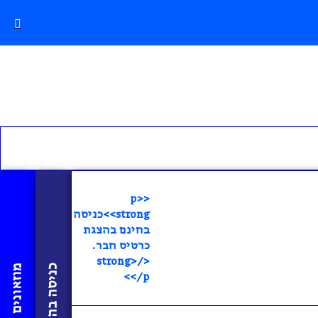
<p>
<strong>כניסה
בחינם בהצגת
כרטיס חבר.
</strong>
</p>