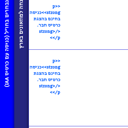
כניסה בהנחה למוזאונים בארץ
מ
)
<p>
<strong>כניסה
בחינם בהצגת
כרטיס חבר.
</strong>
</p>
<p>
<strong>כניסה
בחינם בהצגת
A
כרטיס חבר.
</strong>
ו
ז
א
ו
נ
י
ם
נ
ב
ח
ר
י
ם
ב
ח
ו
״
ל
(
כ
נ
י
ס
ה
ע
ם
כ
ר
ט
י
ס
I
A
</p>